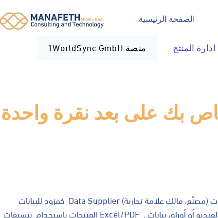
الصفحة الرئيسية
ادارة المنتج
1WorldSync GmbH منصة
اص بك على بعد نقرة واحدة
كمزود للبيانات Data Supplier (مصنّع، مالك علامة تجارية) يمكنك تحميل المنتجات الفردية أو مجموعات
المنتجات باستخدام تنسيقات Excel/PDF . كذلك الأصول الرقمية مثل صور المنتج أو الفيديو أو أوراق بيانات