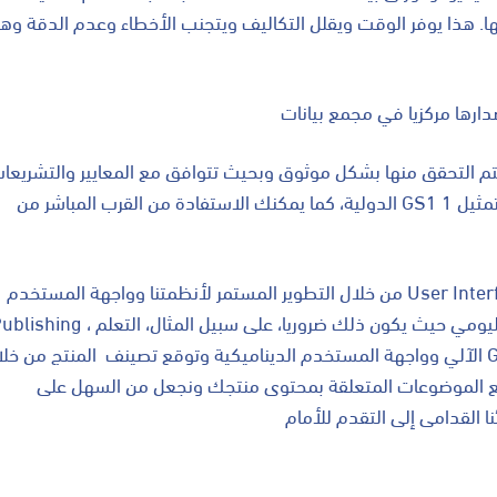
ها. هذا يوفر الوقت ويقلل التكاليف ويتجنب الأخطاء وعدم الدقة وه
ة يتم التحقق منها بشكل موثوق وبحيث تتوافق مع المعايير والتشريعا
الدولية، كما يمكنك الاستفادة من القرب المباشر من GS1 عبر تمثيل 1WorldSync GmbH في عضوية لجان
من خلال التطوير المستمر لأنظمتنا وواجهة المستخدم User Interface وواجهة النشر 1WorldSync GmbH
Publishing ، نقدم لك ميزات ذكية لدعمك في عملك اليومي حيث يكون ذلك ضروريا، على سبيل المثا
الآلي وواجهة المستخدم الديناميكية وتوقع تصينف المنتج من خلال GPC . نحن متصلون أيضا بشبكة واسعة
ميع الموضوعات المتعلقة بمحتوى منتجك ونجعل من السهل على