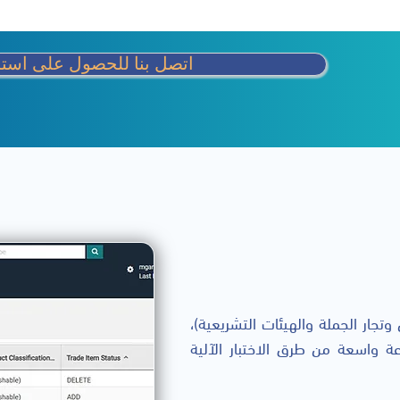
اتصل بنا للحصول على استش
 (تجار التجزئة والموزعين وتجار الجملة والهيئات التشريعية)،
وافقة 1WorldSync GmbH approval مجموعة واسعة من طرق الاختبار الآلية