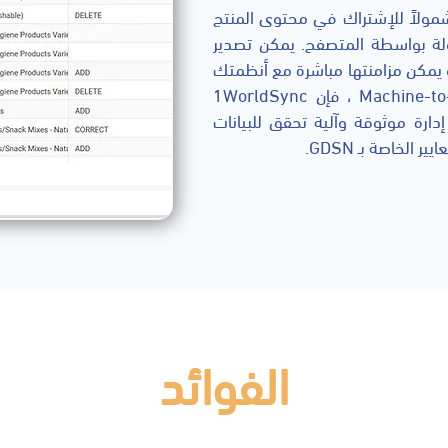
1Wo أحد الحلول الأكثر شمولاً للإشتراك في محتوى المنتج
هه عبر شبكة GDSN العالمية بسهولة بواسطة المتصفح. يمكن تصدير
المنتجات أو المنتجات الفردية بتنسيق PDF وملفات Excel أو يمكن مزامنتها مباشرة مع أنظمتك
الداخلية. بالنسبة للشركات التي لديها اتصال (M2M) Machine-to-Machine ، فإن 1WorldSync
ة ERP الفردية التي توفر إدارة موثوقة وآلية تحقق للبيانات
لخاصة بـ GDSN.
الفو
ائد