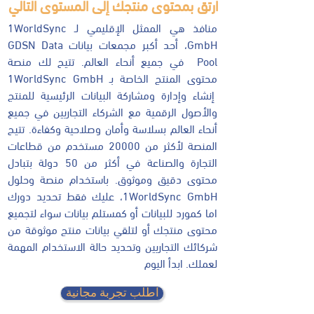
ارتق بمحتوى منتجك إلى المستوى التالي
منافذ هي الممثل الإقليمي لـ 1WorldSync
GmbH، أحد أكبر مجمعات بيانات GDSN Data
Pool في جميع أنحاء العالم. تتيح لك منصة
محتوى المنتج الخاصة بـ 1WorldSync GmbH
إنشاء وإدارة ومشاركة البيانات الرئيسية للمنتج
والأصول الرقمية مع الشركاء التجاريين في جميع
أنحاء العالم بسلاسة وأمان وصلاحية وكفاءة. تتيح
المنصة لأكثر من 20000 مستخدم من قطاعات
التجارة والصناعة في أكثر من 50 دولة بتبادل
محتوى دقيق وموثوق. باستخدام منصة وحلول
1WorldSync GmbH، عليك فقط تحديد دورك
اما كمورد للبيانات أو كمستلم بيانات سواء لتجميع
محتوى منتجك أو لتلقي بيانات منتج موثوقة من
شركائك التجاريين وتحديد حالة الاستخدام المهمة
لعملك. ابدأ اليوم
اطلب تجربة مجانية