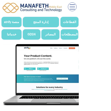
القطاعات
إدارة المنتج
atrify منصة
المصطلحات
المصادر
GDSN
خدماتنا