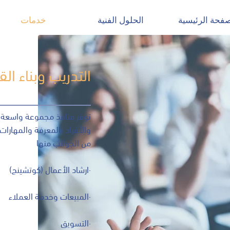
صفحة الرئيسية
الحلول الفنية
خدمات
التدريب وبناء ال
توفر منافذ مجموعة واسعة م
والأفراد بالمعرفة والمهارا
من الجوانب منها
·ارشاد الأعمال (كوتشينج)
·المبيعات وخدمة العملاء
·التسويق